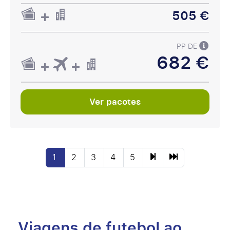
505 €
PP DE
682 €
Ver pacotes
1
2
3
4
5
Viagens de futebol ao