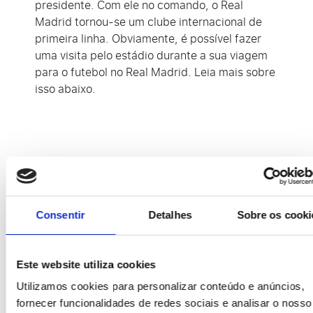
presidente. Com ele no comando, o Real
Madrid tornou-se um clube internacional de
primeira linha. Obviamente, é possível fazer
uma visita pelo estádio durante a sua viagem
para o futebol no Real Madrid. Leia mais sobre
isso abaixo.
Como chegar a
Santiago Bernabéu?
Consentir
Detalhes
Sobre os cooki
O estádio está localizado no distrito de
Chamartín, ao norte, e é facilmente acessível
Este website utiliza cookies
por transporte público. Tal como acontece
com vários outros estádios, desaconselhamos
Utilizamos cookies para personalizar conteúdo e anúncios,
chegar lá de carro. Os lugares de
fornecer funcionalidades de redes sociais e analisar o nosso