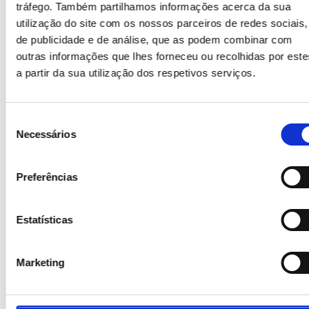
estacionamento são poucos e distantes entre
tráfego. Também partilhamos informações acerca da sua
si.
utilização do site com os nossos parceiros de redes sociais,
de publicidade e de análise, que as podem combinar com
De Metro
outras informações que lhes forneceu ou recolhidas por este
a partir da sua utilização dos respetivos serviços.
Essa é a maneira mais fácil de chegar ao
estádio, com a linha 10 (azul escuro) para bem
Seleção
ali. Essa conexão passa pelo centro e é a
Necessários
de
maneira mais rápida de chegar ao estádio.
consentimento
Desça no Tribunal ou Plaza de España. Compre
um bilhete para dez viagens. Obviamente é
Preferências
mais barato e muito mais fácil do que comprar
bilhetes separados continuamente.
Estatísticas
Marketing
Detalhes da morada de Santiago
Bernabéu