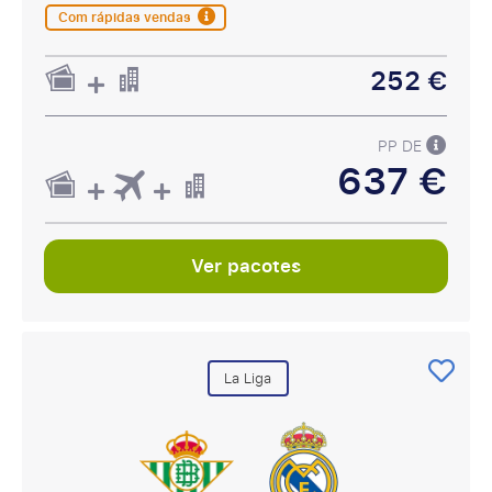
Com rápidas vendas
252 €
PP DE
637 €
Ver pacotes
La Liga