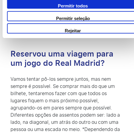
Estadio Santiago Bernabéu
Av. de Concha Espina, 1, 28036
Permitir todos
Madrid, Spanje
Permitir seleção
Rejeitar
Reservou uma viagem para
um jogo do Real Madrid?
Vamos tentar pô-los sempre juntos, mas nem
sempre é possível. Se comprar mais do que um
bilhete, tentaremos fazer com que todos os
lugares fiquem o mais próximo possível,
agrupando-os em pares sempre que possível.
Diferentes opções de assentos podem ser: lado a
lado, na diagonal, um atrás do outro ou com uma
pessoa ou uma escada no meio. *Dependendo da