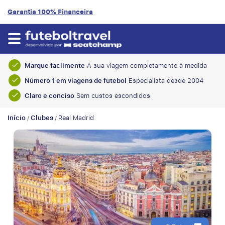
9.2/10
Avaliação do cliente
Marque facilmente
A sua viagem completamente à medida
Número 1 em viagens de futebol
Especialista desde 2004
Claro e conciso
Sem custos escondidos
Início
Clubes
Real Madrid
/
/