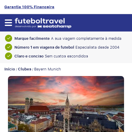
9.2/10
Avaliação do cliente
Marque facilmente
A sua viagem completamente à medida
Número 1 em viagens de futebol
Especialista desde 2004
Claro e conciso
Sem custos escondidos
Início
Clubes
Bayern Munich
/
/