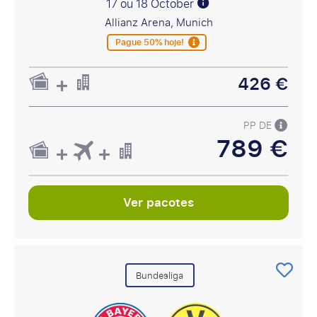
17 ou 18 October
Allianz Arena, Munich
Pague 50% hoje!
426 €
PP DE
789 €
Ver pacotes
Bundesliga