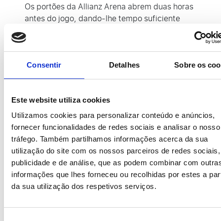
Os portões da Allianz Arena abrem duas horas
antes do jogo, dando-lhe tempo suficiente
para absorver a atmosfera durante a sua
visita.
Consentir
Detalhes
Sobre os coo
Como chegar ao Allianz
Este website utiliza cookies
Arena?
Utilizamos cookies para personalizar conteúdo e anúncios,
fornecer funcionalidades de redes sociais e analisar o nosso
tráfego. Também partilhamos informações acerca da sua
O estádio de futebol do Bayern Munich está
utilização do site com os nossos parceiros de redes sociais,
localizado no norte da cidade, no distrito de
publicidade e de análise, que as podem combinar com outra
Fröttmaning, a cerca de 35 quilómetros da
informações que lhes forneceu ou recolhidas por estes a part
estação central de Munique. O sistema de
da sua utilização dos respetivos serviços.
transporte público de Munique é bem
organizado, com muitos autocarros e
comboios que passam pelo estádio.
Seleção