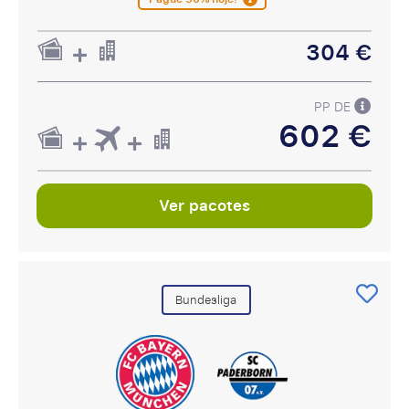
304 €
PP DE
602 €
Ver pacotes
Bundesliga